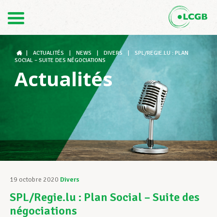
Contact
FR
DE
|
ACTUALITÉS
|
NEWS
|
DIVERS
|
SPL/REGIE.LU : PLAN
SOCIAL – SUITE DES NÉGOCIATIONS
Actualités
Le LCGB
Structures syndicales
Assistance au Travail
19 octobre 2020
Divers
SPL/Regie.lu : Plan Social – Suite des
Vos droits
négociations