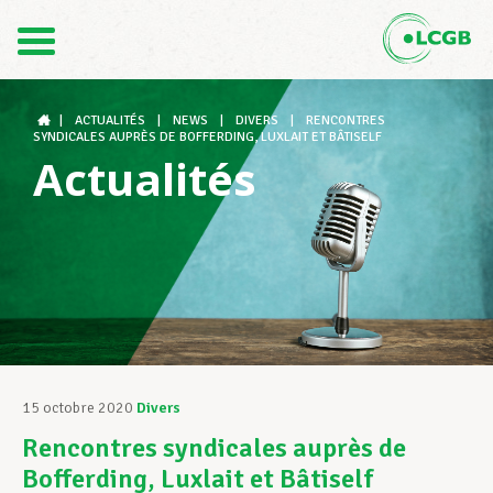
Contact
FR
DE
|
ACTUALITÉS
|
NEWS
|
DIVERS
|
RENCONTRES
SYNDICALES AUPRÈS DE BOFFERDING, LUXLAIT ET BÂTISELF
Actualités
Le LCGB
Structures syndicales
Assistance au Travail
15 octobre 2020
Divers
Rencontres syndicales auprès de
Vos droits
Bofferding, Luxlait et Bâtiself