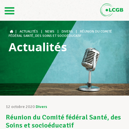
Contact
FR
DE
|
ACTUALITÉS
|
NEWS
|
DIVERS
|
RÉUNION DU COMITÉ
FÉDÉRAL SANTÉ, DES SOINS ET SOCIOÉDUCATIF
Actualités
Le LCGB
Structures syndicales
Assistance au Travail
12 octobre 2020
Divers
Réunion du Comité fédéral Santé, des
Vos droits
Soins et socioéducatif