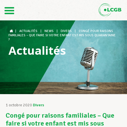
Contact
FR
DE
|
ACTUALITÉS
|
NEWS
|
DIVERS
|
CONGÉ POUR RAISONS
FAMILIALES – QUE FAIRE SI VOTRE ENFANT EST MIS SOUS QUARANTAINE
?
Actualités
Le LCGB
Structures syndicales
Assistance au Travail
1 octobre 2020
Divers
Congé pour raisons familiales – Que
Vos droits
faire si votre enfant est mis sous