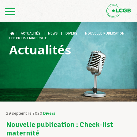
Contact
FR
DE
|
ACTUALITÉS
|
NEWS
|
DIVERS
|
NOUVELLE PUBLICATION :
CHECK-LIST MATERNITÉ
Actualités
Le LCGB
Structures syndicales
Assistance au Travail
29 septembre 2020
Divers
Nouvelle publication : Check-list
Vos droits
maternité