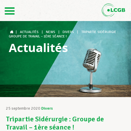
Contact
FR
DE
|
ACTUALITÉS
|
NEWS
|
DIVERS
|
TRIPARTIE SIDÉRURGIE :
GROUPE DE TRAVAIL – 1ÈRE SÉANCE !
Actualités
Le LCGB
Structures syndicales
Assistance au Travail
25 septembre 2020
Divers
Tripartie Sidérurgie : Groupe de
Vos droits
Travail – 1ère séance !