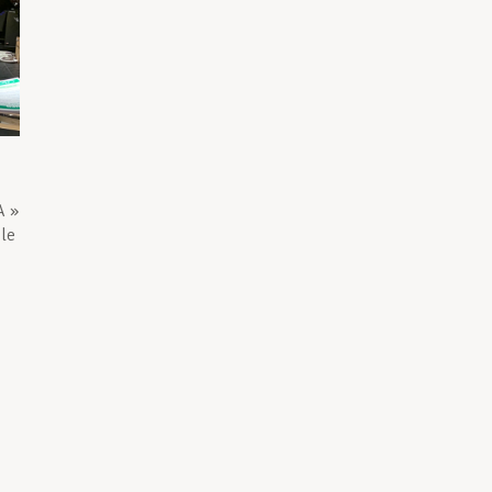
A »
 le