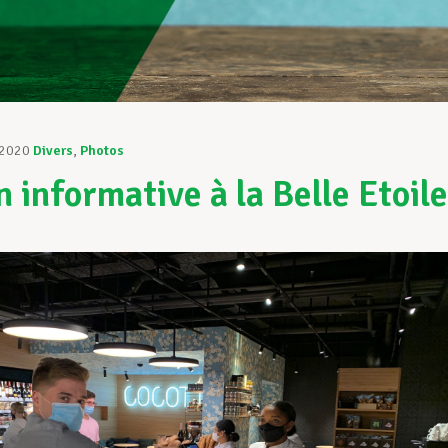
 2020
Divers
,
Photos
n informative à la Belle Etoile