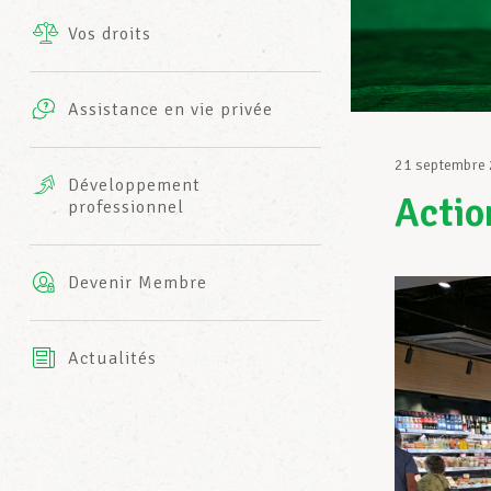
Vos droits
Prestations complémentaires
Charte
Photos
Assistance en vie privée
Harmonie Mutuelle
Bureaux INFO-CENTER
21 septembre
Vidéos
Développement
Actio
professionnel
Assurance AXA
L’équipe LCGB
Devenir Membre
Actualités