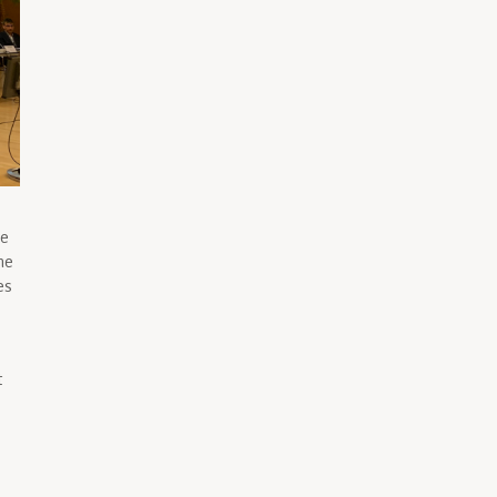
de
ne
es
t