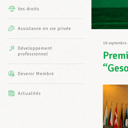
Vos droits
Prestations complémentaires
Charte
Photos
Assistance en vie privée
Harmonie Mutuelle
Bureaux INFO-CENTER
18 septembre
Vidéos
Développement
Premi
professionnel
Assurance AXA
L’équipe LCGB
“Ges
Devenir Membre
Actualités