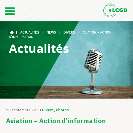
Contact
FR
DE
|
ACTUALITÉS
|
NEWS
|
DIVERS
|
AVIATION – ACTION
D’INFORMATION
Actualités
Le LCGB
Structures syndicales
Assistance au Travail
18 septembre 2020
Divers
,
Photos
Aviation – Action d’information
Vos droits