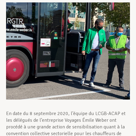
Assistance en vie privée
Développement professionnel
Devenir Membre
Actualités
En date du 8 septembre 2020, l’équipe du LCGB-ACAP et
les délégués de l’entreprise Voyages Émile Weber ont
procédé à une grande action de sensibilisation quant à la
convention collective sectorielle pour les chauffeurs de