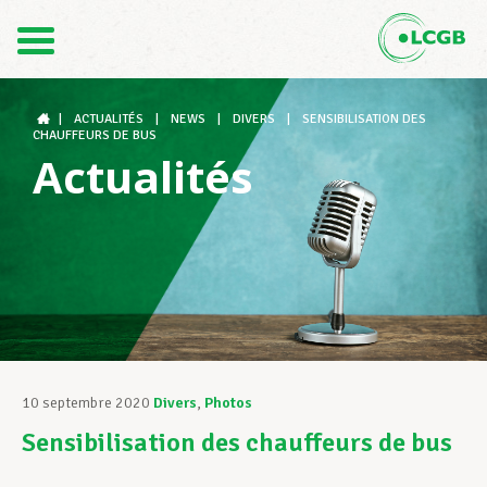
Contact
FR
DE
|
ACTUALITÉS
|
NEWS
|
DIVERS
|
SENSIBILISATION DES
CHAUFFEURS DE BUS
Actualités
Le LCGB
Structures syndicales
Assistance au Travail
10 septembre 2020
Divers
,
Photos
Sensibilisation des chauffeurs de bus
Vos droits