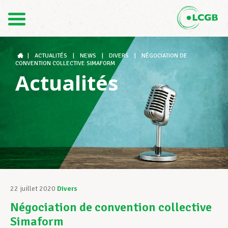
Contact
FR
DE
|
ACTUALITÉS
|
NEWS
|
DIVERS
|
NÉGOCIATION DE
CONVENTION COLLECTIVE SIMAFORM
Actualités
Le LCGB
Structures syndicales
Assistance au Travail
22 juillet 2020
Divers
Négociation de convention collective
Vos droits
Simaform