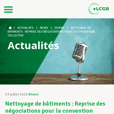
Contact
FR
DE
|
ACTUALITÉS
|
NEWS
|
DIVERS
|
NETTOYAGE DE
BÂTIMENTS : REPRISE DES NÉGOCIATIONS POUR LA CONVENTION
COLLECTIVE
Actualités
Le LCGB
Structures syndicales
Assistance au Travail
13 juillet 2020
Divers
Nettoyage de bâtiments : Reprise des
Vos droits
négociations pour la convention