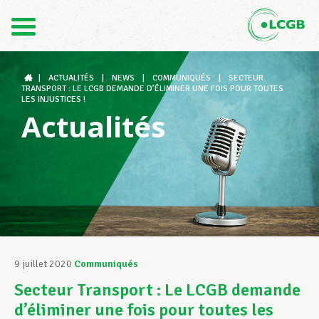
Contact
FR
DE
|
ACTUALITÉS
|
NEWS
|
COMMUNIQUÉS
|
SECTEUR
TRANSPORT : LE LCGB DEMANDE D’ÉLIMINER UNE FOIS POUR TOUTES
LES INJUSTICES !
Actualités
Le LCGB
Structures syndicales
Assistance au Travail
9 juillet 2020
Communiqués
Secteur Transport : Le LCGB demande
Vos droits
d’éliminer une fois pour toutes les