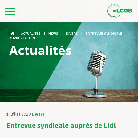
Contact
FR
DE
|
ACTUALITÉS
|
NEWS
|
DIVERS
|
ENTREVUE SYNDICALE
AUPRÈS DE LIDL
Actualités
Le LCGB
Structures syndicales
Assistance au Travail
1 juillet 2020
Divers
Entrevue syndicale auprès de Lidl
Vos droits