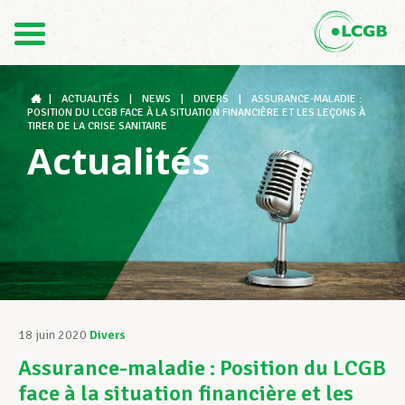
Contact
FR
DE
|
ACTUALITÉS
|
NEWS
|
DIVERS
|
ASSURANCE-MALADIE :
POSITION DU LCGB FACE À LA SITUATION FINANCIÈRE ET LES LEÇONS À
TIRER DE LA CRISE SANITAIRE
Actualités
Le LCGB
Structures syndicales
Assistance au Travail
18 juin 2020
Divers
Assurance-maladie : Position du LCGB
Vos droits
face à la situation financière et les