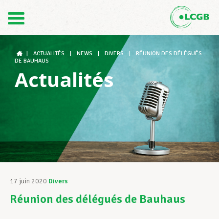
Contact
FR
DE
|
ACTUALITÉS
|
NEWS
|
DIVERS
|
RÉUNION DES DÉLÉGUÉS
DE BAUHAUS
Actualités
Le LCGB
Structures syndicales
Assistance au Travail
17 juin 2020
Divers
Réunion des délégués de Bauhaus
Vos droits