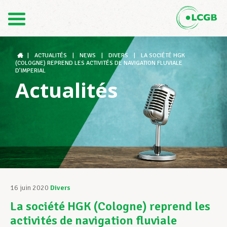
Contact
FR
DE
|
ACTUALITÉS
|
NEWS
|
DIVERS
|
LA SOCIÉTÉ HGK
(COLOGNE) REPREND LES ACTIVITÉS DE NAVIGATION FLUVIALE
D’IMPERIAL
Actualités
Le LCGB
Structures syndicales
Assistance au Travail
16 juin 2020
Divers
La société HGK (Cologne) reprend les
Vos droits
activités de navigation fluviale