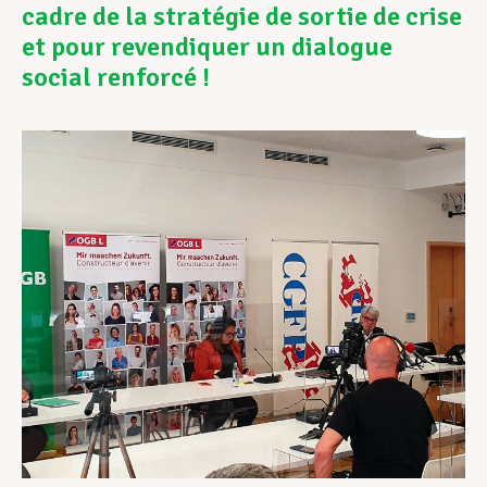
cadre de la stratégie de sortie de crise
et pour revendiquer un dialogue
Assistance en vie privée
social renforcé !
Développement professionnel
Devenir Membre
Actualités