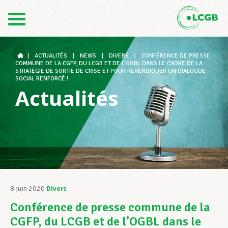
Contact
FR
DE
|
ACTUALITÉS
|
NEWS
|
DIVERS
|
CONFÉRENCE DE PRESSE
COMMUNE DE LA CGFP, DU LCGB ET DE L’OGBL DANS LE CADRE DE LA
STRATÉGIE DE SORTIE DE CRISE ET POUR REVENDIQUER UN DIALOGUE
SOCIAL RENFORCÉ !
Actualités
Le LCGB
Structures syndicales
Assistance au Travail
8 juin 2020
Divers
Conférence de presse commune de la
Vos droits
CGFP, du LCGB et de l’OGBL dans le