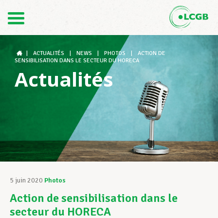
Contact
FR
DE
|
ACTUALITÉS
|
NEWS
|
PHOTOS
|
ACTION DE
SENSIBILISATION DANS LE SECTEUR DU HORECA
Actualités
Le LCGB
Structures syndicales
Assistance au Travail
5 juin 2020
Photos
Action de sensibilisation dans le
Vos droits
secteur du HORECA