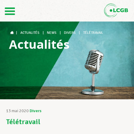
Contact
FR
DE
|
ACTUALITÉS
|
NEWS
|
DIVERS
|
TÉLÉTRAVAIL
Actualités
Le LCGB
Structures syndicales
Assistance au Travail
13 mai 2020
Divers
Télétravail
Vos droits