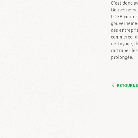
C’est donc a
Gouvernement
LCGB contest
gouvernement
des entrepri
commerce, de
nettoyage, de
rattraper le
prolongée.
RETOURNER