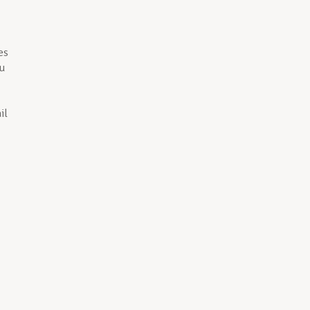
es
du
il