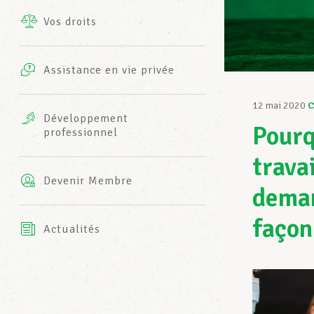
Vos droits
Prestations complémentaires
Charte
Photos
Assistance en vie privée
Harmonie Mutuelle
Bureaux INFO-CENTER
12 mai 2020
C
Vidéos
Développement
Pourq
professionnel
Assurance AXA
L’équipe LCGB
trava
Devenir Membre
deman
façon
Actualités