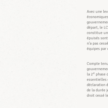
Avec une lev
économiques
gouvernement
départ, le L
constitue un
épuisés sont 
n’a pas cess
équipes par 
Compte tenu 
gouvernement
e
la 2
phase d
essentielles
déclaration d
de la durée 
droit cessé 