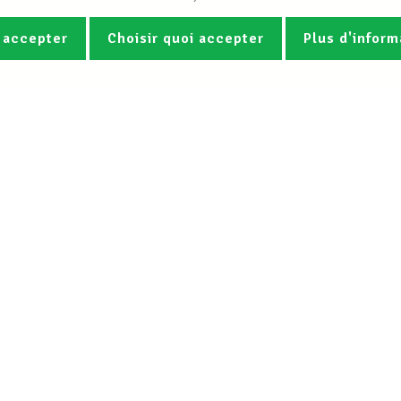
 accepter
Choisir quoi accepter
Plus d'inform
Photos
Vidéos
ez la newsletter Spotlight du LCG
Le LCGB
Nos services
Charte
Droit du travail &
Mission
Assistance juridi