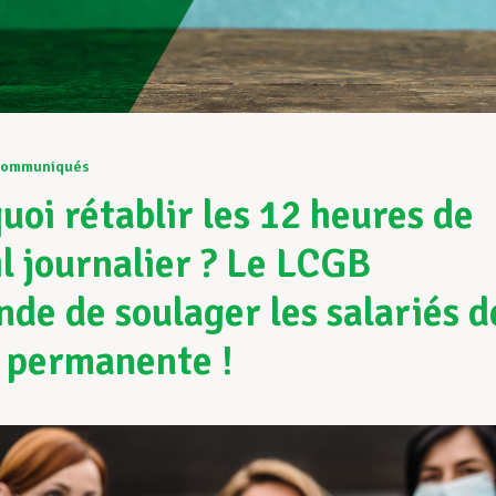
ommuniqués
uoi rétablir les 12 heures de
il journalier ? Le LCGB
de de soulager les salariés d
 permanente !