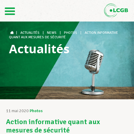
Contact
FR
DE
|
ACTUALITÉS
|
NEWS
|
PHOTOS
|
ACTION INFORMATIVE
QUANT AUX MESURES DE SÉCURITÉ
Actualités
Le LCGB
Structures syndicales
Assistance au Travail
11 mai 2020
Photos
Action informative quant aux
Vos droits
mesures de sécurité