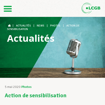
Contact
FR
DE
|
ACTUALITÉS
|
NEWS
|
PHOTOS
|
ACTION DE
SENSIBILISATION
Actualités
Le LCGB
Structures syndicales
Assistance au Travail
5 mai 2020
Photos
Action de sensibilisation
Vos droits