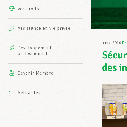
Vos droits
Prestations complémentaires
Charte
Photos
Assistance en vie privée
Harmonie Mutuelle
Bureaux INFO-CENTER
4 mai 2020
Ph
Vidéos
Développement
Sécur
professionnel
Assurance AXA
L’équipe LCGB
des i
Devenir Membre
Actualités