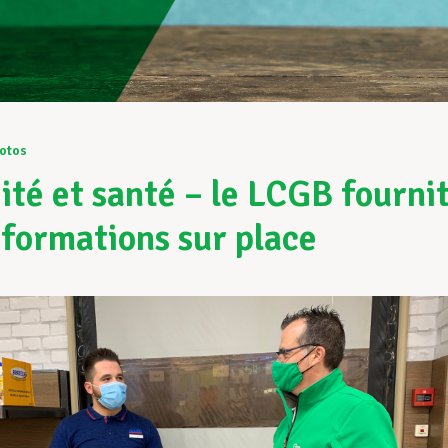
otos
ité et santé – le LCGB fourni
nformations sur place