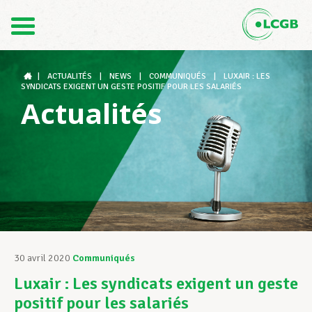
Contact
FR
DE
|
ACTUALITÉS
|
NEWS
|
COMMUNIQUÉS
|
LUXAIR : LES
SYNDICATS EXIGENT UN GESTE POSITIF POUR LES SALARIÉS
Actualités
Le LCGB
Structures syndicales
Assistance au Travail
30 avril 2020
Communiqués
Luxair : Les syndicats exigent un geste
Vos droits
positif pour les salariés