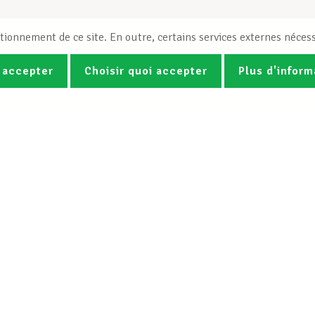
tionnement de ce site. En outre, certains services externes nécess
 accepter
Choisir quoi accepter
Plus d'inform
Photos
Vidéos
ez la newsletter Spotlight du LCG
Le LCGB
Nos services