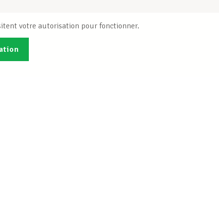
itent votre autorisation pour fonctionner.
ation
Publications
B
Je veux m'inscrire
Info-Center