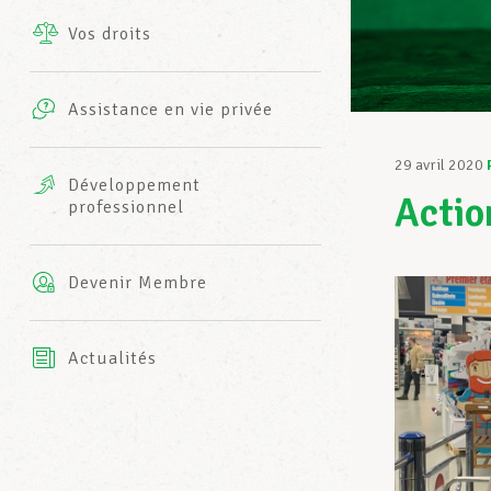
Vos droits
Prestations complémentaires
Charte
Photos
Assistance en vie privée
Harmonie Mutuelle
Bureaux INFO-CENTER
29 avril 2020
Vidéos
Développement
Actio
professionnel
Assurance AXA
L’équipe LCGB
Devenir Membre
Actualités