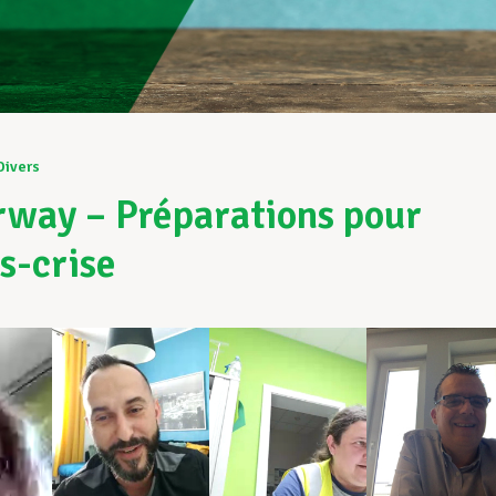
Divers
way – Préparations pour
ès-crise