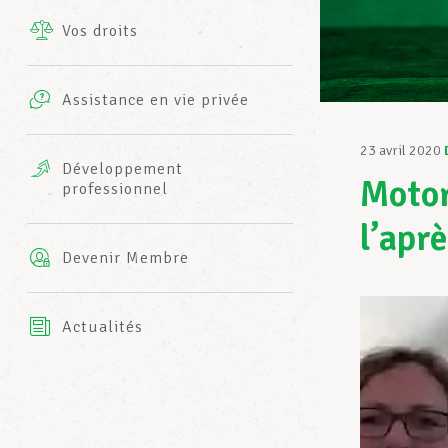
Vos droits
Prestations complémentaires
Charte
Photos
Assistance en vie privée
Harmonie Mutuelle
Bureaux INFO-CENTER
23 avril 2020
Vidéos
Développement
Motor
professionnel
Assurance AXA
L’équipe LCGB
l’apr
Devenir Membre
Actualités