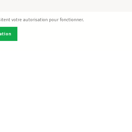
itent votre autorisation pour fonctionner.
ation
Publications
B
Je veux m'inscrire
Info-Center