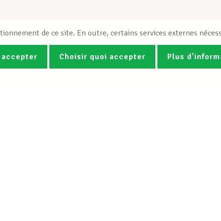
tionnement de ce site. En outre, certains services externes nécess
 accepter
Choisir quoi accepter
Plus d'inform
Photos
Vidéos
ez la newsletter Spotlight du LCG
Le LCGB
Nos services