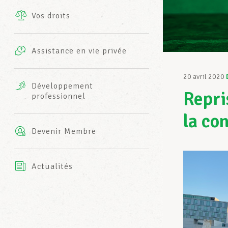
Vos droits
Prestations complémentaires
Charte
Photos
Assistance en vie privée
Harmonie Mutuelle
Bureaux INFO-CENTER
20 avril 2020
Vidéos
Développement
Repri
professionnel
Assurance AXA
L’équipe LCGB
la co
Devenir Membre
Actualités