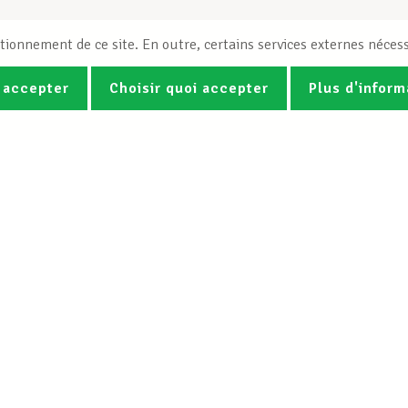
tionnement de ce site. En outre, certains services externes nécess
 accepter
Choisir quoi accepter
Plus d'inform
Photos
Vidéos
ez la newsletter Spotlight du LCG
Le LCGB
Nos services