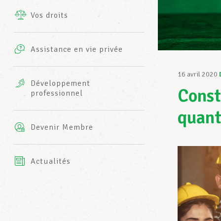
Vos droits
Prestations complémentaires
Charte
Photos
Assistance en vie privée
Harmonie Mutuelle
Bureaux INFO-CENTER
16 avril 2020
Vidéos
Développement
Const
professionnel
Assurance AXA
L’équipe LCGB
quant
Devenir Membre
Actualités