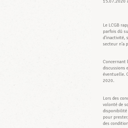
15.07.2020 
Le LCGB rapp
parfois dû s
d’inactivité,
secteur n’a 
Concernant l
discussions 
éventuelle. 
2020.
Lors des con
volonté de s
disponibilit
pour prester
des condition