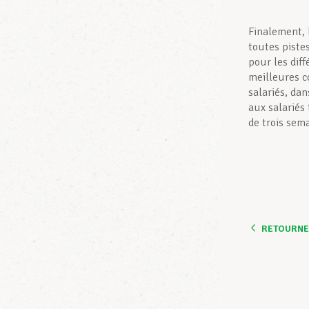
Finalement, 
toutes piste
pour les diff
meilleures co
salariés, da
aux salariés
de trois sem
RETOURNER