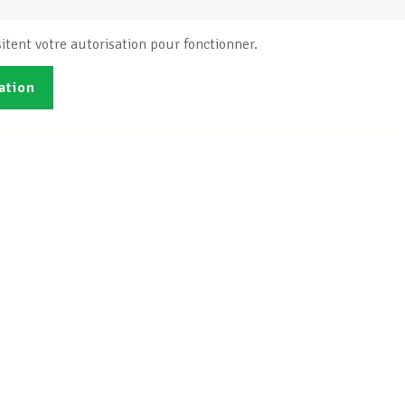
itent votre autorisation pour fonctionner.
ation
Publications
B
Je veux m'inscrire
Info-Center