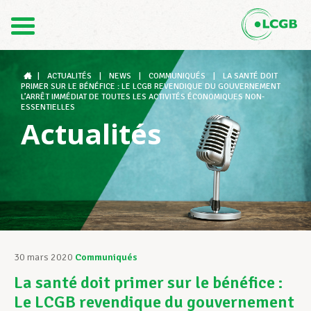
Contact
FR
DE
|
ACTUALITÉS
|
NEWS
|
COMMUNIQUÉS
|
LA SANTÉ DOIT
PRIMER SUR LE BÉNÉFICE : LE LCGB REVENDIQUE DU GOUVERNEMENT
L’ARRÊT IMMÉDIAT DE TOUTES LES ACTIVITÉS ÉCONOMIQUES NON-
ESSENTIELLES
Actualités
Le LCGB
Structures syndicales
Assistance au Travail
30 mars 2020
Communiqués
La santé doit primer sur le bénéfice :
Vos droits
Le LCGB revendique du gouvernement