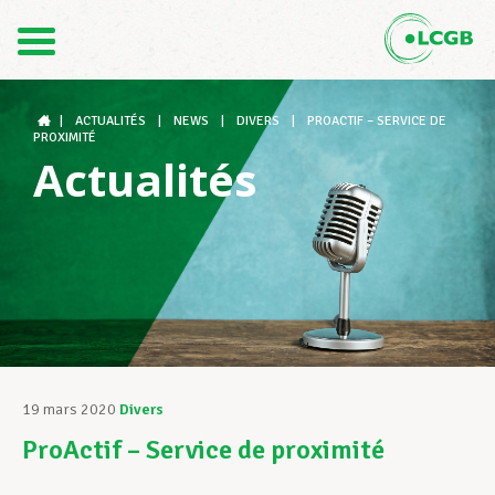
Contact
FR
DE
|
ACTUALITÉS
|
NEWS
|
DIVERS
|
PROACTIF – SERVICE DE
PROXIMITÉ
Actualités
Le LCGB
Structures syndicales
Assistance au Travail
19 mars 2020
Divers
ProActif – Service de proximité
Vos droits