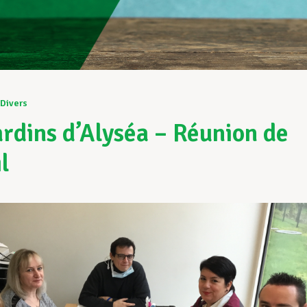
Divers
ardins d’Alyséa – Réunion de
l