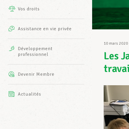
Vos droits
Prestations complémentaires
Charte
Photos
Assistance en vie privée
Harmonie Mutuelle
Bureaux INFO-CENTER
10 mars 2020
Vidéos
Développement
Les J
professionnel
Assurance AXA
L’équipe LCGB
travai
Devenir Membre
Actualités