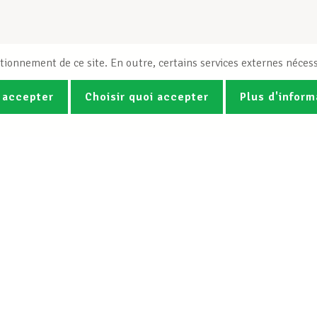
tionnement de ce site. En outre, certains services externes nécess
 accepter
Choisir quoi accepter
Plus d'inform
Photos
Vidéos
ez la newsletter Spotlight du LCG