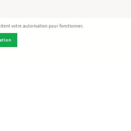
itent votre autorisation pour fonctionner.
ation
Publications
B
Je veux m'inscrire