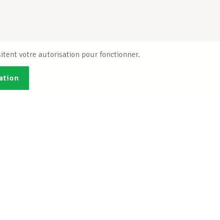
itent votre autorisation pour fonctionner.
ation
Publications
B
Je veux m'inscrire