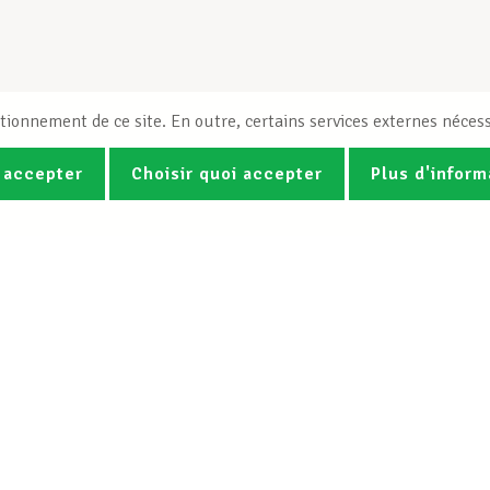
tionnement de ce site. En outre, certains services externes nécess
 accepter
Choisir quoi accepter
Plus d'inform
Photos
Vidéos
ez la newsletter Spotlight du LCG