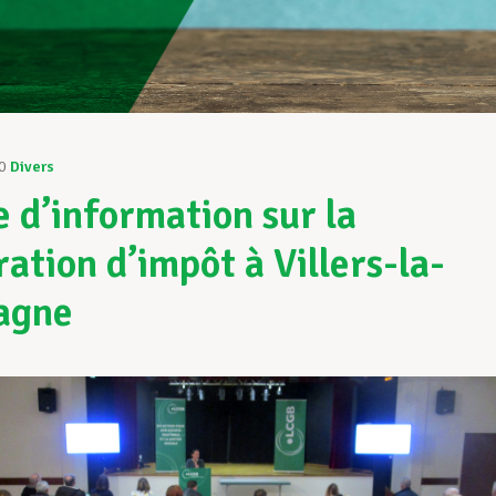
0
Divers
e d’information sur la
ration d’impôt à Villers-la-
agne