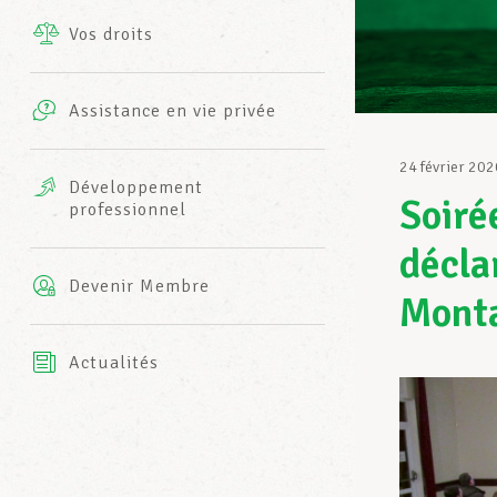
Vos droits
Prestations complémentaires
Charte
Photos
Assistance en vie privée
Harmonie Mutuelle
Bureaux INFO-CENTER
24 février 202
Vidéos
Développement
Soiré
professionnel
Assurance AXA
L’équipe LCGB
décla
Devenir Membre
Mont
Actualités