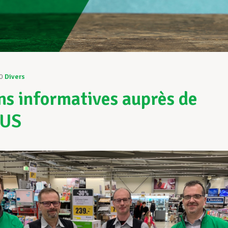
0
Divers
ns informatives auprès de
US