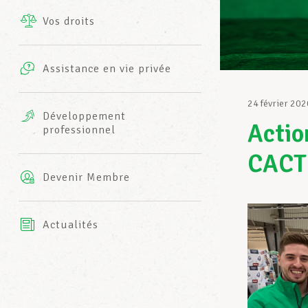
Vos droits
Prestations complémentaires
Charte
Photos
Assistance en vie privée
Harmonie Mutuelle
Bureaux INFO-CENTER
24 février 202
Vidéos
Développement
Actio
professionnel
Assurance AXA
L’équipe LCGB
CACT
Devenir Membre
Actualités