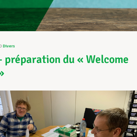
0
Divers
 préparation du « Welcome
»