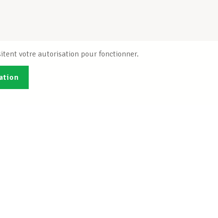
itent votre autorisation pour fonctionner.
ation
Publications
B
Je veux m'inscrire