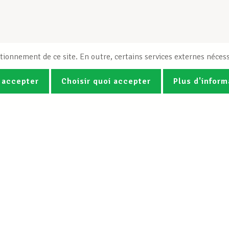
tionnement de ce site. En outre, certains services externes nécess
 accepter
Choisir quoi accepter
Plus d'inform
Photos
Vidéos
ez la newsletter Spotlight du LCG