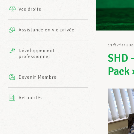
Vos droits
Prestations complémentaires
Charte
Photos
Assistance en vie privée
Harmonie Mutuelle
Bureaux INFO-CENTER
11 février 202
Vidéos
Développement
SHD –
professionnel
Assurance AXA
L’équipe LCGB
Pack 
Devenir Membre
Actualités