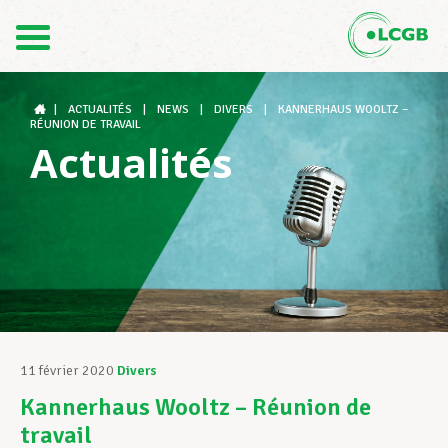
Contact
FR
DE
|
ACTUALITÉS
|
NEWS
|
DIVERS
|
KANNERHAUS WOOLTZ –
RÉUNION DE TRAVAIL
Actualités
Le LCGB
Structures syndicales
Assistance au Travail
11 février 2020
Divers
Kannerhaus Wooltz – Réunion de
Vos droits
travail