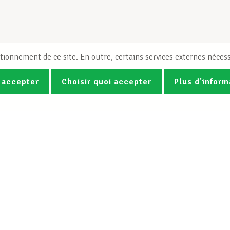
tionnement de ce site. En outre, certains services externes nécess
 accepter
Choisir quoi accepter
Plus d'inform
Photos
Vidéos
ez la newsletter Spotlight du LCG