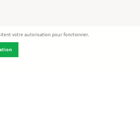
itent votre autorisation pour fonctionner.
ation
Publications
B
Je veux m'inscrire