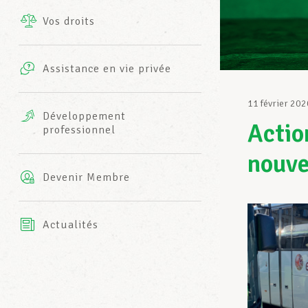
Vos droits
Prestations complémentaires
Charte
Photos
Assistance en vie privée
Harmonie Mutuelle
Bureaux INFO-CENTER
11 février 202
Vidéos
Développement
Actio
professionnel
Assurance AXA
L’équipe LCGB
nouve
Devenir Membre
Actualités