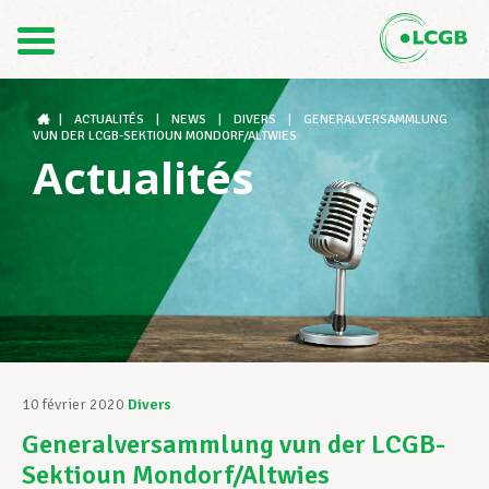
Contact
FR
DE
|
ACTUALITÉS
|
NEWS
|
DIVERS
|
GENERALVERSAMMLUNG
VUN DER LCGB-SEKTIOUN MONDORF/ALTWIES
Actualités
Le LCGB
Structures syndicales
Assistance au Travail
10 février 2020
Divers
Generalversammlung vun der LCGB-
Vos droits
Sektioun Mondorf/Altwies