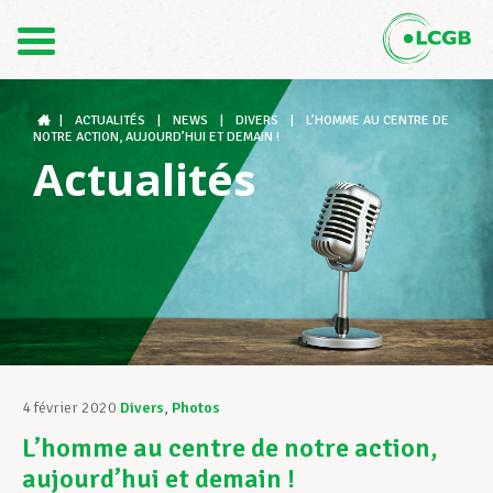
Contact
FR
DE
|
ACTUALITÉS
|
NEWS
|
DIVERS
|
L’HOMME AU CENTRE DE
NOTRE ACTION, AUJOURD’HUI ET DEMAIN !
Actualités
Le LCGB
Structures syndicales
Assistance au Travail
4 février 2020
Divers
,
Photos
L’homme au centre de notre action,
Vos droits
aujourd’hui et demain !