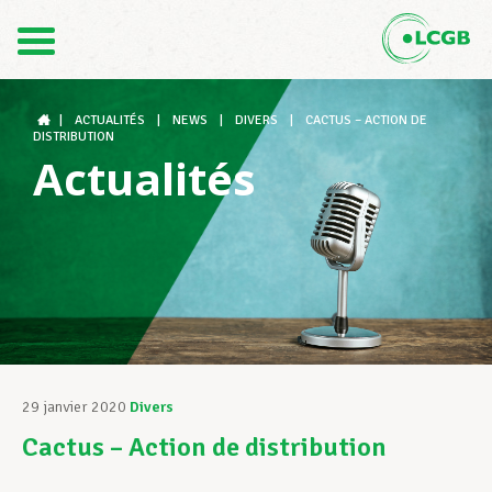
Contact
FR
DE
|
ACTUALITÉS
|
NEWS
|
DIVERS
|
CACTUS – ACTION DE
DISTRIBUTION
Actualités
Le LCGB
Structures syndicales
Assistance au Travail
29 janvier 2020
Divers
Cactus – Action de distribution
Vos droits