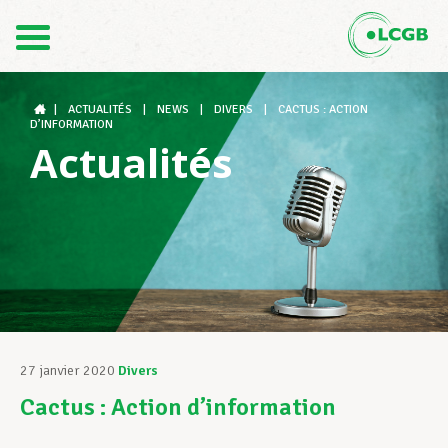
Contact
FR
DE
|
ACTUALITÉS
|
NEWS
|
DIVERS
|
CACTUS : ACTION
D’INFORMATION
Actualités
Le LCGB
Structures syndicales
Assistance au Travail
27 janvier 2020
Divers
Cactus : Action d’information
Vos droits