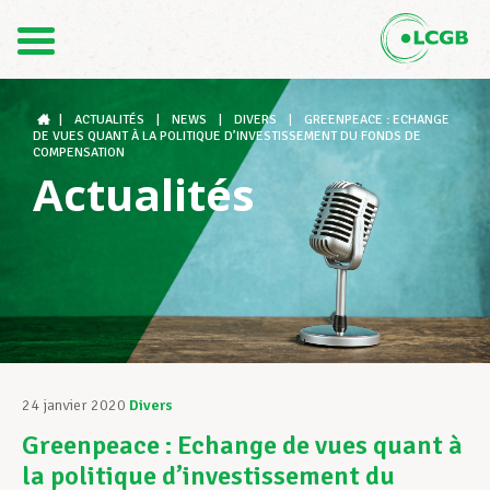
Contact
FR
DE
|
ACTUALITÉS
|
NEWS
|
DIVERS
|
GREENPEACE : ECHANGE
DE VUES QUANT À LA POLITIQUE D’INVESTISSEMENT DU FONDS DE
COMPENSATION
Actualités
Le LCGB
Structures syndicales
Assistance au Travail
24 janvier 2020
Divers
Greenpeace : Echange de vues quant à
Vos droits
la politique d’investissement du