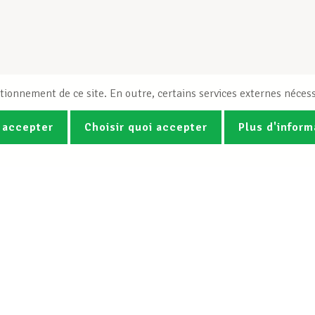
tionnement de ce site. En outre, certains services externes nécess
 accepter
Choisir quoi accepter
Plus d'inform
Photos
Vidéos
ez la newsletter Spotlight du LCG