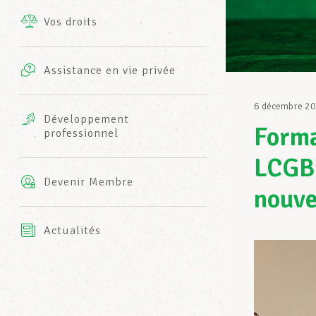
Vos droits
Prestations complémentaires
Charte
Photos
Assistance en vie privée
Harmonie Mutuelle
Bureaux INFO-CENTER
6 décembre 2
Vidéos
Développement
Forma
professionnel
Assurance AXA
L’équipe LCGB
LCGB 
Devenir Membre
nouv
Actualités