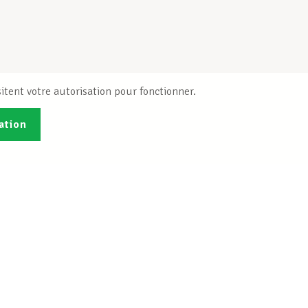
itent votre autorisation pour fonctionner.
ation
Publications
B
Je veux m'inscrire