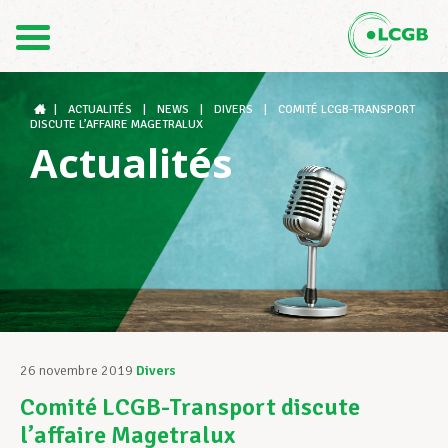
Contact
FR
DE
|
ACTUALITÉS
|
NEWS
|
DIVERS
|
COMITÉ LCGB-TRANSPORT
DISCUTE L’AFFAIRE MAGETRALUX
Actualités
Le LCGB
Structures syndicales
Assistance au Travail
26 novembre 2019
Divers
Comité LCGB-Transport discute
Vos droits
l’affaire Magetralux