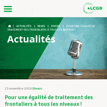
Contact
FR
DE
|
ACTUALITÉS
|
NEWS
|
DIVERS
|
POUR UNE ÉGALITÉ DE
TRAITEMENT DES FRONTALIERS À TOUS LES NIVEAUX !
Actualités
Le LCGB
Structures syndicales
Assistance au Travail
25 novembre 2019
Divers
Pour une égalité de traitement des
Vos droits
frontaliers à tous les niveaux !