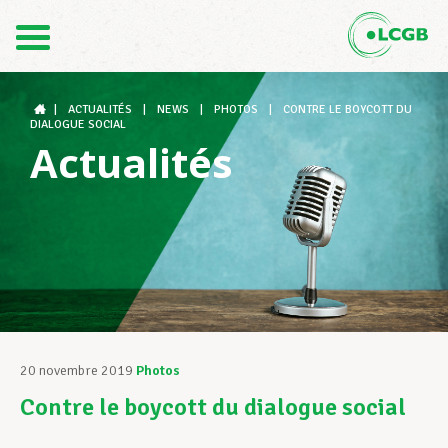
Contact
FR
DE
|
ACTUALITÉS
|
NEWS
|
PHOTOS
|
CONTRE LE BOYCOTT DU
DIALOGUE SOCIAL
Actualités
Le LCGB
Structures syndicales
Assistance au Travail
20 novembre 2019
Photos
Contre le boycott du dialogue social
Vos droits