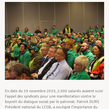
Assistance en vie privée
Développement professionnel
Devenir Membre
Actualités
En date du 19 novembre 2019, 2.000 salariés avaient suivi
l’appel des syndicats pour une manifestation contre le
boycott du dialogue social par le patronat. Patrick DURY,
Président national du LCGB, a souligné l’importance du