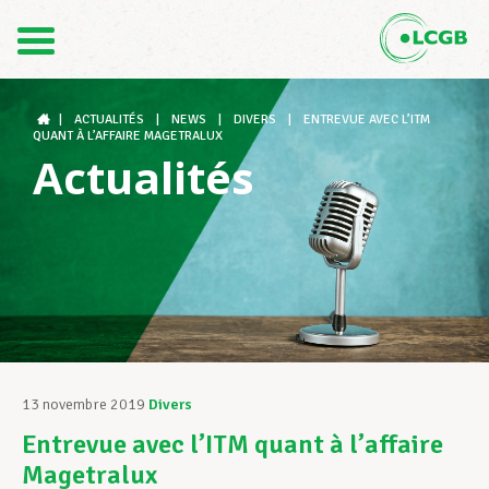
Contact
FR
DE
|
ACTUALITÉS
|
NEWS
|
DIVERS
|
ENTREVUE AVEC L’ITM
QUANT À L’AFFAIRE MAGETRALUX
Actualités
Le LCGB
Structures syndicales
Assistance au Travail
13 novembre 2019
Divers
Entrevue avec l’ITM quant à l’affaire
Vos droits
Magetralux