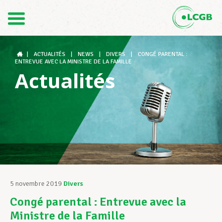
Contact
FR
DE
|
ACTUALITÉS
|
NEWS
|
DIVERS
|
CONGÉ PARENTAL :
ENTREVUE AVEC LA MINISTRE DE LA FAMILLE
Actualités
Le LCGB
Structures syndicales
Assistance au Travail
5 novembre 2019
Divers
Congé parental : Entrevue avec la
Vos droits
Ministre de la Famille