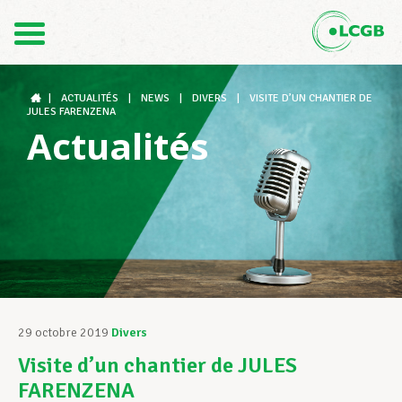
Contact
FR
DE
|
ACTUALITÉS
|
NEWS
|
DIVERS
|
VISITE D’UN CHANTIER DE
JULES FARENZENA
Actualités
Le LCGB
Structures syndicales
Assistance au Travail
29 octobre 2019
Divers
Visite d’un chantier de JULES
Vos droits
FARENZENA