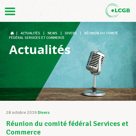
Contact
FR
DE
|
ACTUALITÉS
|
NEWS
|
DIVERS
|
RÉUNION DU COMITÉ
FÉDÉRAL SERVICES ET COMMERCE
Actualités
Le LCGB
Structures syndicales
Assistance au Travail
28 octobre 2019
Divers
Réunion du comité fédéral Services et
Vos droits
Commerce